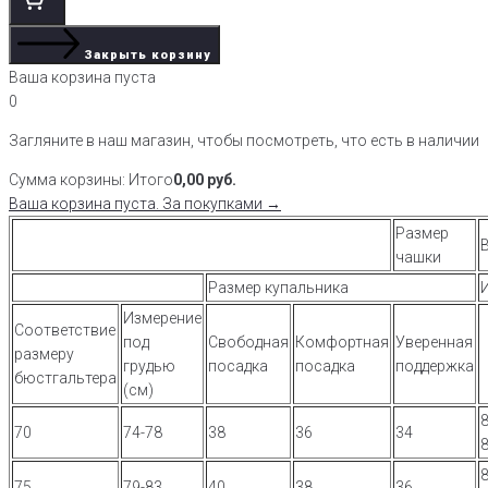
Закрыть корзину
Ваша корзина пуста
0
Загляните в наш магазин, чтобы посмотреть, что есть в наличии
Сумма корзины:
Итого
0,00
руб.
Ваша корзина пуста. За покупками →
Размер
чашки
Размер купальника
Измерение
Соответствие
под
Свободная
Комфортная
Уверенная
размеру
грудью
посадка
посадка
поддержка
бюстгальтера
(см)
8
70
74-78
38
36
34
8
75
79-83
40
38
36