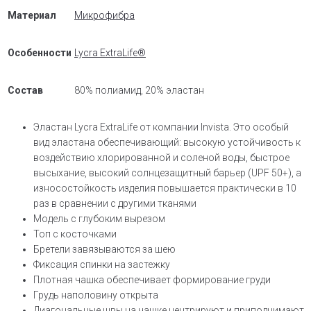
Материал
Микрофибра
Особенности
Lycra ExtraLife®
Состав
80% полиамид, 20% эластан
Эластан Lycra ExtraLife от компании Invista. Это особый
вид эластана обеспечивающий: высокую устойчивость к
воздействию хлорированной и соленой воды, быстрое
высыхание, высокий солнцезащитный барьер (UPF 50+), а
износостойкость изделия повышается практически в 10
раз в сравнении с другими тканями
Модель с глубоким вырезом
Топ с косточками
Бретели завязываются за шею
Фиксация спинки на застежку
Плотная чашка обеспечивает формирование груди
Грудь наполовину открыта
Диагональные швы на чашке центрируют и приподнимают