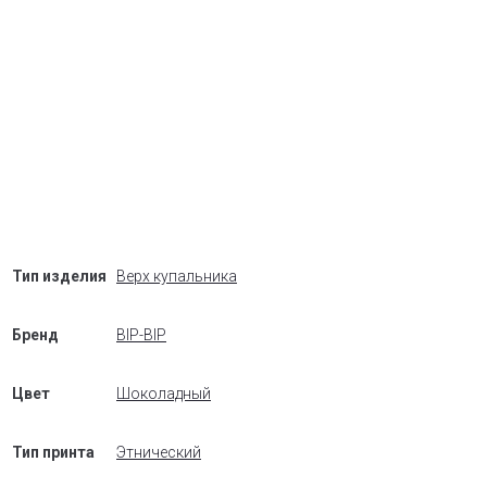
Тип изделия
Верх купальника
Бренд
BIP-BIP
Цвет
Шоколадный
Тип принта
Этнический