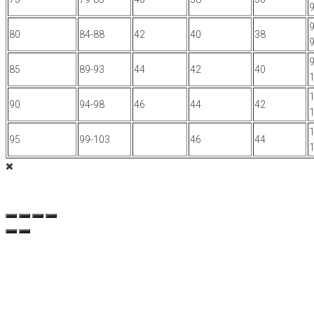
9
80
84-88
42
40
38
9
85
89-93
44
42
40
1
90
94-98
46
44
42
1
95
99-103
46
44