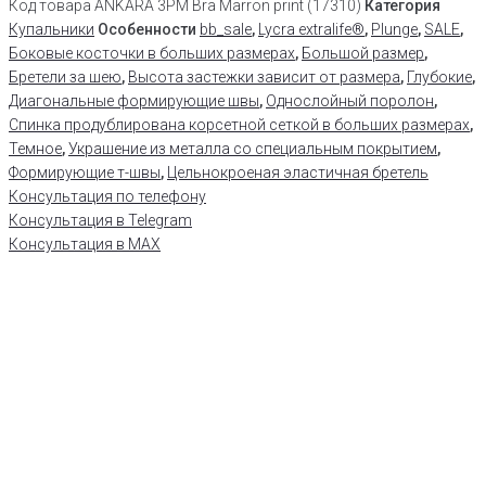
Код товара
ANKARA 3PM Bra Marron print (17310)
Категория
Купальники
Особенности
bb_sale
,
Lycra extralife®
,
Plunge
,
SALE
,
Боковые косточки в больших размерах
,
Большой размер
,
Бретели за шею
,
Высота застежки зависит от размера
,
Глубокие
,
Диагональные формирующие швы
,
Однослойный поролон
,
Спинка продублирована корсетной сеткой в больших размерах
,
Темное
,
Украшение из металла со специальным покрытием
,
Формирующие т-швы
,
Цельнокроеная эластичная бретель
Консультация по телефону
Консультация в Telegram
Консультация в MAX