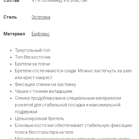
Состав
91% полиамид, 9% эластан
Стиль
Эстетика
Материал
Бифлекс
Треугольный топ
Топ без косточек
Бретели за плечи
Бретели отстегиваются сзади. Можно застегнуть за шею
или крест-накрест
Фиксация спинки на застежку
Чашка с тонким вкладышем
Спинка продублирована специальным материалом
powernet для стабильной посадки и максимальной
поддержки
Цельнокроеная бретель
Боковые косточки обеспечивает стабильную фиксацию
пояса бюстгальтера на теле
Металлическое украшение со специальным покрытием