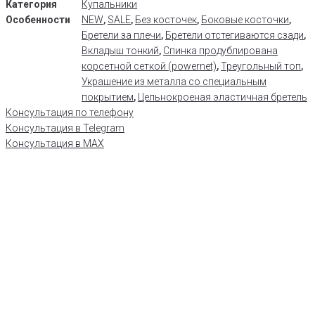
Категория
Купальники
Особенности
NEW
,
SALE
,
Без косточек
,
Боковые косточки
,
Бретели за плечи
,
Бретели отстегиваются сзади
,
Вкладыш тонкий
,
Спинка продублирована
корсетной сеткой (powernet)
,
Треугольный топ
,
Украшение из металла со специальным
покрытием
,
Цельнокроеная эластичная бретель
Консультация по телефону
Консультация в Telegram
Консультация в MAX