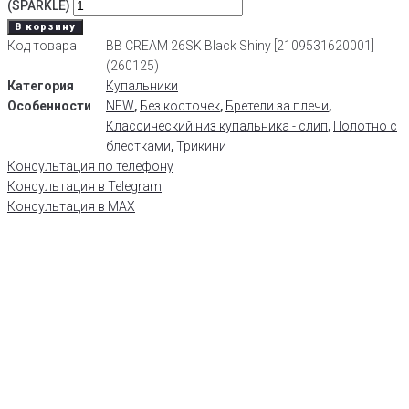
(SPARKLE)
В корзину
Код товара
BB CREAM 26SK Black Shiny [2109531620001]
(260125)
Категория
Купальники
Особенности
NEW
,
Без косточек
,
Бретели за плечи
,
Классический низ купальника - слип
,
Полотно с
блестками
,
Трикини
Консультация по телефону
Консультация в Telegram
Консультация в MAX