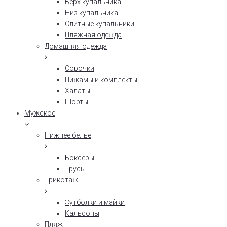
Верх купальника
Низ купальника
Слитные купальники
Пляжная одежда
Домашняя одежда
Сорочки
Пижамы и комплекты
Халаты
Шорты
Мужское
Нижнее белье
Боксеры
Трусы
Трикотаж
Футболки и майки
Кальсоны
Пляж