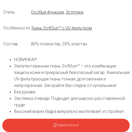
Стиль
Особые функции
,
Эстетика
Особенности
Ткань SoftSun™ с UV фильтром
Состав
80% полиэстер, 20% эластан
НОВИНКА!!!
Запатентованная ткань SoftSun™ – это комбинация
защиты кожи и прекрасный безопасный загар. Уникальная
UV фильтрующая ткань тонкая, долговечная и
непрозрачная. Загорайте без следов от купальника!
Без рукава
Застежка спереди. Подходит для широко расставленной
груди
Высокий вырез бедра визуально вытягивает и стройнит
Поделиться в vk