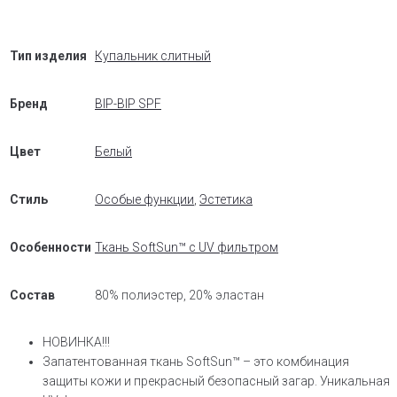
Тип изделия
Купальник слитный
Бренд
BIP-BIP SPF
Цвет
Белый
Стиль
Особые функции
,
Эстетика
Особенности
Ткань SoftSun™ с UV фильтром
Состав
80% полиэстер, 20% эластан
НОВИНКА!!!
Запатентованная ткань SoftSun™ – это комбинация
защиты кожи и прекрасный безопасный загар. Уникальная