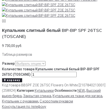
Купальник слитный белый BIP-BIP SPF 26TSC
(TOSCANE)
9 730,00
руб.
Таблица размеров
Размер
Количество товара Купальник слитный белый BIP-BIP SPF
26TSC (TOSCANE)
В корзину
Код товара
BBSPF ZOE 26TSC Flowers On White [2107840213001]
(258924)
Категория
Купальники
Особенности
NEW
,
Высокий
вырез бедра
,
Закрытая спинка
,
Купальник из ткани для загара
,
Купальник с рукавами
,
С коротким рукавом
Консультация по телефону