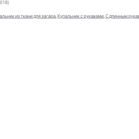
0018)
альник из ткани для загара
,
Купальник с рукавами
,
С длинным рука