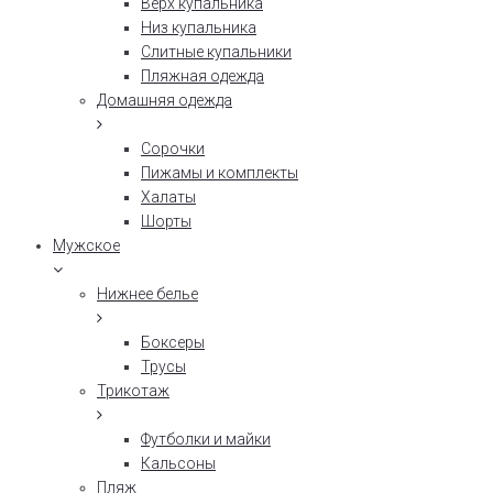
Верх купальника
Низ купальника
Слитные купальники
Пляжная одежда
Домашняя одежда
Сорочки
Пижамы и комплекты
Халаты
Шорты
Мужское
Нижнее белье
Боксеры
Трусы
Трикотаж
Футболки и майки
Кальсоны
Пляж