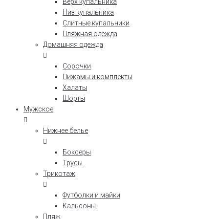
Верх купальника
Низ купальника
Слитные купальники
Пляжная одежда
Домашняя одежда
Сорочки
Пижамы и комплекты
Халаты
Шорты
Мужское
Нижнее белье
Боксеры
Трусы
Трикотаж
Футболки и майки
Кальсоны
Пляж