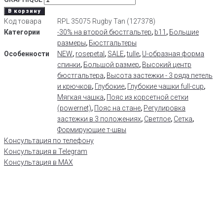
В корзину
Код товара
RPL 35075 Rugby Tan (127378)
Категории
-30% на второй бюстгальтер
,
b11
,
Большие
размеры
,
Бюстгальтеры
Особенности
NEW
,
rosepetal
,
SALE
,
tulle
,
U-образная форма
спинки
,
Большой размер
,
Высокий центр
бюстгальтера
,
Высота застежки - 3 ряда петель
и крючков
,
Глубокие
,
Глубокие чашки full-cup
,
Мягкая чашка
,
Пояс из корсетной сетки
(powernet)
,
Пояс на стане
,
Регулировка
застежки в 3 положениях
,
Светлое
,
Сетка
,
Формирующие т-швы
Консультация по телефону
Консультация в Telegram
Консультация в MAX