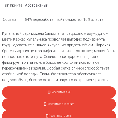
Тип принта
Абстрактный
Состав
84% переработанный полиэстер, 16% эластан
Купальный верх модели балконет в грациозном изумрудном
цвете. Каркас купальника позволяет выгодно подчеркнуть
грудь, сделать ее пышнее, визуально придать объем. Широкая
бретель идет из центра лифа и завязывается на шее, может быть
полностью отстегнута. Селиконовая дорожка надежно
фиксирует топ на теле, а боковые косточки исключают
перекручивание изделия. Особая сетка спинки способствует
стабильной посадки. Ткань бюстгальтера обеспечивает
воздухообмен, быстро сохнет и надолго сохраняет яркость.
Поделиться в vk
Поделиться в telegram
Поделиться в email