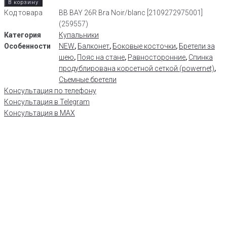
В корзину
Код товара
BB BAY 26R Bra Noir/blanc [2109272975001]
(259557)
Категория
Купальники
Особенности
NEW
,
Балконет
,
Боковые косточки
,
Бретели за
шею
,
Пояс на стане
,
Равносторонние
,
Спинка
продублирована корсетной сеткой (powernet)
,
Съемные бретели
Консультация по телефону
Консультация в Telegram
Консультация в MAX