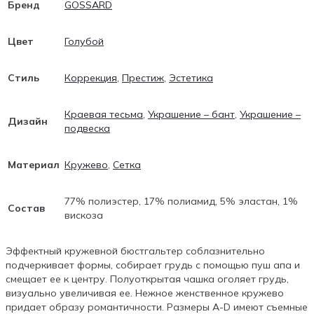
Бренд
GOSSARD
Цвет
Голубой
Стиль
Коррекция
,
Престиж
,
Эстетика
Краевая тесьма
,
Украшение – бант
,
Украшение –
Дизайн
подвеска
Материал
Кружево
,
Сетка
77% полиэстер, 17% полиамид, 5% эластан, 1%
Состав
вискоза
Эффектный кружевной бюстгальтер соблазнительно
подчеркивает формы, собирает грудь с помощью пуш апа и
смещает ее к центру. Полуоткрытая чашка оголяет грудь,
визуально увеличивая ее. Нежное женственное кружево
придает образу романтичности. Размеры А-D имеют съемные