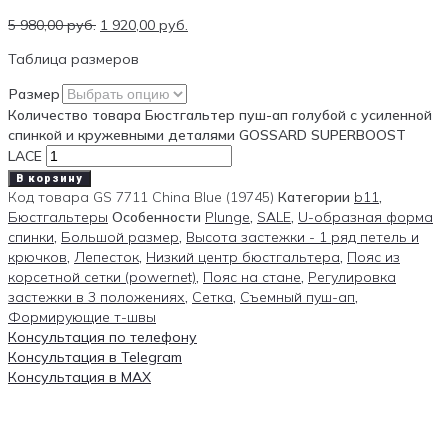
5 980,00
руб.
1 920,00
руб.
Таблица размеров
Размер
Количество товара Бюстгальтер пуш-ап голубой с усиленной
спинкой и кружевными деталями GOSSARD SUPERBOOST
LACE
В корзину
Код товара
GS 7711 China Blue (19745)
Категории
b11
,
Бюстгальтеры
Особенности
Plunge
,
SALE
,
U-образная форма
спинки
,
Большой размер
,
Высота застежки - 1 ряд петель и
крючков
,
Лепесток
,
Низкий центр бюстгальтера
,
Пояс из
корсетной сетки (powernet)
,
Пояс на стане
,
Регулировка
застежки в 3 положениях
,
Сетка
,
Съемный пуш-ап
,
Формирующие т-швы
Консультация по телефону
Консультация в Telegram
Консультация в MAX