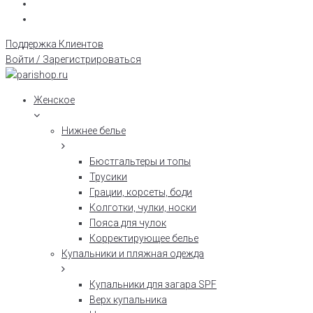
Поддержка Клиентов
Войти / Зарегистрироваться
Женское
Нижнее белье
Бюстгальтеры и топы
Трусики
Грации, корсеты, боди
Колготки, чулки, носки
Пояса для чулок
Корректирующее белье
Купальники и пляжная одежда
Купальники для загара SPF
Верх купальника