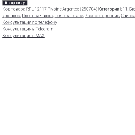
В корзину
Код товара
RPL 12117 Pivoine Argentee (250704)
Категории
b11
,
Бю
крючков
,
Плотная чашка
,
Пояс на стане
,
Равносторонние
,
Спинка
Консультация по телефону
Консультация в Telegram
Консультация в MAX