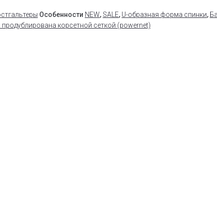
стгальтеры
Особенности
NEW
,
SALE
,
U-образная форма спинки
,
Б
 продублирована корсетной сеткой (powernet)