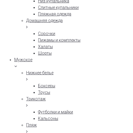
Низ купальника
Слитные купальники
Пляжная одежда
Домашняя одежда
Сорочки
Пижамы и комплекты
Халаты
Шорты
Мужское
Нижнее белье
Боксеры
Трусы
Трикотаж
Футболки и майки
Кальсоны
Пляж