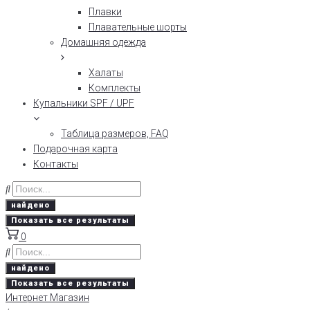
Плавки
Плавательные шорты
Домашняя одежда
Халаты
Комплекты
Купальники SPF / UPF
Таблица размеров, FAQ
Подарочная карта
Контакты
найдено
Показать все результаты
0
найдено
Показать все результаты
Интернет Магазин