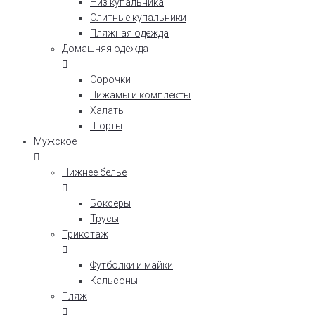
Низ купальника
Слитные купальники
Пляжная одежда
Домашняя одежда
Сорочки
Пижамы и комплекты
Халаты
Шорты
Мужское
Нижнее белье
Боксеры
Трусы
Трикотаж
Футболки и майки
Кальсоны
Пляж