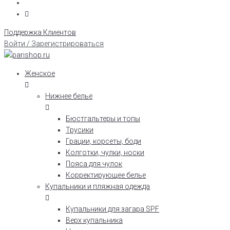
Поддержка Клиентов
Войти / Зарегистрироваться
Женское
Нижнее белье
Бюстгальтеры и топы
Трусики
Грации, корсеты, боди
Колготки, чулки, носки
Пояса для чулок
Корректирующее белье
Купальники и пляжная одежда
Купальники для загара SPF
Верх купальника