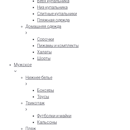
Верх купальника
Низ купальника
Слитные купальники
Пляжная одежда
Домашняя одежда
Сорочки
Пижамы и комплекты
Халаты
Шорты
Мужское
Нижнее белье
Боксеры
Трусы
Трикотаж
Футболки и майки
Кальсоны
Пляж