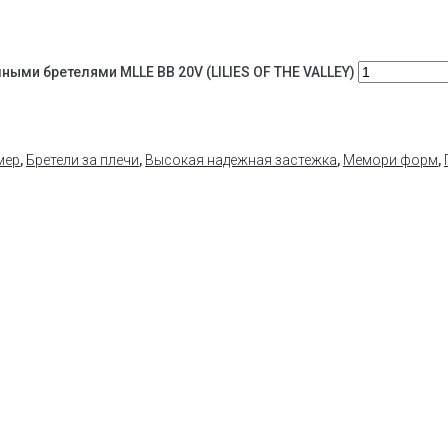
ыми бретелями MLLE BB 20V (LILIES OF THE VALLEY)
мер
,
Бретели за плечи
,
Высокая надежная застежка
,
Мемори форм
,