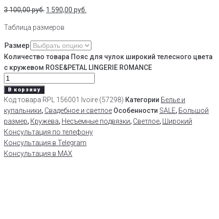
3 100,00
руб.
1 590,00
руб.
Таблица размеров
Размер
Количество товара Пояс для чулок широкий телесного цвета
с кружевом ROSE&PETAL LINGERIE ROMANCE
В корзину
Код товара
RPL 156001 Ivoire (57298)
Категории
Белье и
купальники
,
Свадебное и светлое
Особенности
SALE
,
Большой
размер
,
Кружева
,
Несъемные подвязки
,
Светлое
,
Широкий
Консультация по телефону
Консультация в Telegram
Консультация в MAX