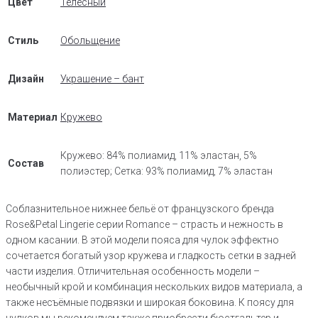
Цвет
Телесный
Стиль
Обольщение
Дизайн
Украшение – бант
Материал
Кружево
Кружево: 84% полиамид, 11% эластан, 5%
Состав
полиэстер; Сетка: 93% полиамид, 7% эластан
Соблазнительное нижнее бельё от французского бренда
Rose&Petal Lingerie серии Romance – страсть и нежность в
одном касании. В этой модели пояса для чулок эффектно
сочетается богатый узор кружева и гладкость сетки в задней
части изделия. Отличительная особенность модели –
необычный крой и комбинация нескольких видов материала, а
также несъёмные подвязки и широкая боковина. К поясу для
чулков мы рекомендуем также приобрести бюстгальтер и