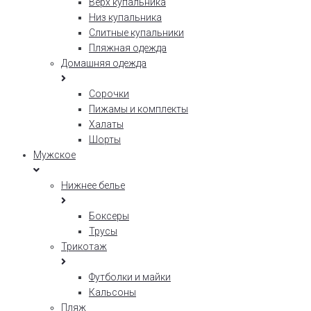
Верх купальника
Низ купальника
Слитные купальники
Пляжная одежда
Домашняя одежда
Сорочки
Пижамы и комплекты
Халаты
Шорты
Мужское
Нижнее белье
Боксеры
Трусы
Трикотаж
Футболки и майки
Кальсоны
Пляж