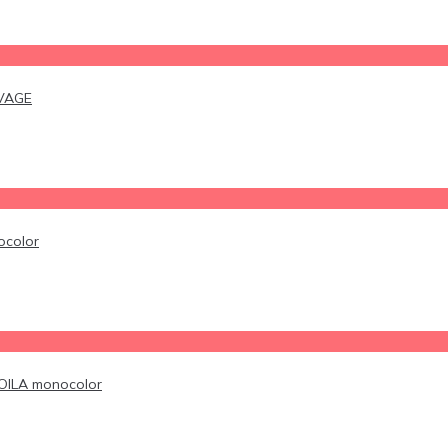
UVAGE
ocolor
OILA monocolor