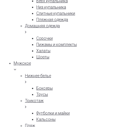
Верх купальника
Низ купальника
Слитные купальники
Пляжная одежда
Домашняя одежда
Сорочки
Пижамы и комплекты
Халаты
Шорты
Мужское
Нижнее белье
Боксеры
Трусы
Трикотаж
Футболки и майки
Кальсоны
Пляж