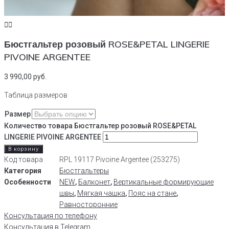
Бюстгальтер розовый ROSE&PETAL LINGERIE
PIVOINE ARGENTEE
3 990,00
руб.
Таблица размеров
Размер
Количество товара Бюстгальтер розовый ROSE&PETAL
LINGERIE PIVOINE ARGENTEE
В корзину
Код товара
RPL 19117 Pivoine Argentee (253275)
Категория
Бюстгальтеры
Особенности
NEW
,
Балконет
,
Вертикальные формирующие
швы
,
Мягкая чашка
,
Пояс на стане
,
Равносторонние
Консультация по телефону
Консультация в Telegram