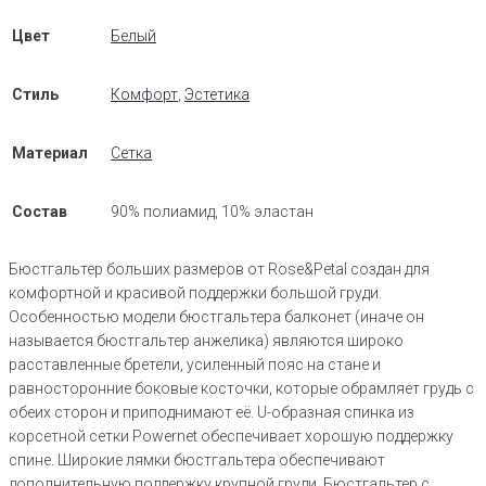
Цвет
Белый
Стиль
Комфорт
,
Эстетика
Материал
Сетка
Состав
90% полиамид, 10% эластан
Бюстгальтер больших размеров от Rose&Petal создан для
комфортной и красивой поддержки большой груди.
Особенностью модели бюстгальтера балконет (иначе он
называется бюстгальтер анжелика) являются широко
расставленные бретели, усиленный пояс на стане и
равносторонние боковые косточки, которые обрамляет грудь с
обеих сторон и приподнимают её. U-образная спинка из
корсетной сетки Powernet обеспечивает хорошую поддержку
спине. Широкие лямки бюстгальтера обеспечивают
дополнительную поддержку крупной груди. Бюстгальтер с