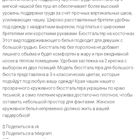
мягкой чашкой без пуш-ап обеспечивает более высокий
уровень поддержки груди за счёт прочных вертикальных швов,
усиливающих чашку. Широко расставленные бретели удобны
под одежду с квадратным вырезом, под платья с широкими
бретелями или короткими рукавами. Бюстгальтер на косточках.
Этот вид поддерживающего белья подходит для девушек с
большой грудью. Бюстгальтер без поролона не добавит
лишнего объёма и будет комфортен в жару и при ежедневной
носке в тёплом помещении. Удобная застежка на 2 крючка с
выбором из двух позиций. Модель бюстгальтера для большого
бюста представлена в 3-х классических цветах, которые
подойдут под любую вашу одежду! Края чашек нашего
прозрачного кружевного бюстгальтера украшены по краю
тесьмой, а само плетение кружева достаточно плотное, чтобы
оставить небольшой простор для фантазии. Женское
кружевное бельё непременно должно жить в вашей
гардеробной!
Поделиться в vk
Поделиться в telegram