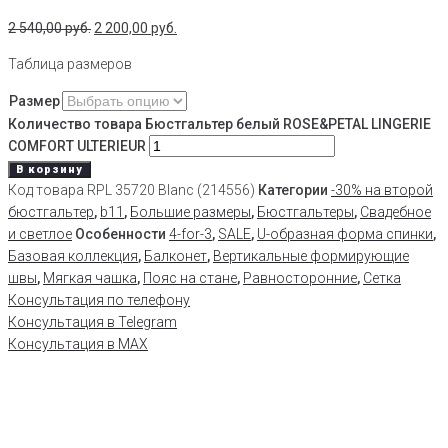
2 540,00
руб.
2 200,00
руб.
Таблица размеров
Размер
Количество товара Бюстгальтер белый ROSE&PETAL LINGERIE
COMFORT ULTERIEUR
В корзину
Код товара
RPL 35720 Blanc (214556)
Категории
-30% на второй
бюстгальтер
,
b11
,
Большие размеры
,
Бюстгальтеры
,
Свадебное
и светлое
Особенности
4-for-3
,
SALE
,
U-образная форма спинки
,
Базовая коллекция
,
Балконет
,
Вертикальные формирующие
швы
,
Мягкая чашка
,
Пояс на стане
,
Равносторонние
,
Сетка
Консультация по телефону
Консультация в Telegram
Консультация в MAX