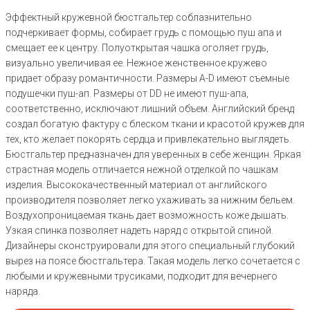
Эффектный кружевной бюстгальтер соблазнительно
подчеркивает формы, собирает грудь с помощью пуш апа и
смещает ее к центру. Полуоткрытая чашка оголяет грудь,
визуально увеличивая ее. Нежное женственное кружево
придает образу романтичности. Размеры А-D имеют съемные
подушечки пуш-ап. Размеры от DD не имеют пуш-апа,
соответственно, исключают лишний объем. Английский бренд
создал богатую фактуру с блеском ткани и красотой кружев для
тех, кто желает покорять сердца и привлекательно выглядеть.
Бюстгальтер предназначен для уверенных в себе женщин. Яркая
страстная модель отличается нежной отделкой по чашкам
изделия. Высококачественный материал от английского
производителя позволяет легко ухаживать за нижним бельем.
Воздухопроницаемая ткань дает возможность коже дышать.
Узкая спинка позволяет надеть наряд с открытой спиной.
Дизайнеры сконструировали для этого специальный глубокий
вырез на поясе бюстгальтера. Такая модель легко сочетается с
любыми и кружевными трусиками, подходит для вечернего
наряда.