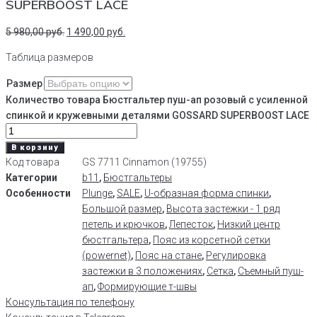
SUPERBOOST LACE
5 980,00
руб.
1 490,00
руб.
Таблица размеров
Размер
Количество товара Бюстгальтер пуш-ап розовый с усиленной
спинкой и кружевными деталями GOSSARD SUPERBOOST LACE
В корзину
Код товара
GS 7711 Cinnamon (19755)
Категории
b11
,
Бюстгальтеры
Особенности
Plunge
,
SALE
,
U-образная форма спинки
,
Большой размер
,
Высота застежки - 1 ряд
петель и крючков
,
Лепесток
,
Низкий центр
бюстгальтера
,
Пояс из корсетной сетки
(powernet)
,
Пояс на стане
,
Регулировка
застежки в 3 положениях
,
Сетка
,
Съемный пуш-
ап
,
Формирующие т-швы
Консультация по телефону