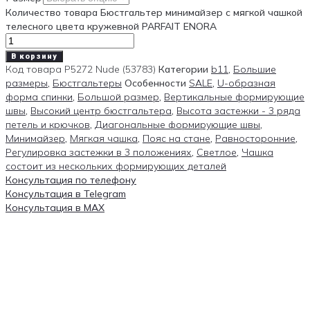
Количество товара Бюстгальтер минимайзер с мягкой чашкой
телесного цвета кружевной PARFAIT ENORA
В корзину
Код товара
P5272 Nude (53783)
Категории
b11
,
Большие
размеры
,
Бюстгальтеры
Особенности
SALE
,
U-образная
форма спинки
,
Большой размер
,
Вертикальные формирующие
швы
,
Высокий центр бюстгальтера
,
Высота застежки - 3 ряда
петель и крючков
,
Диагональные формирующие швы
,
Минимайзер
,
Мягкая чашка
,
Пояс на стане
,
Равносторонние
,
Регулировка застежки в 3 положениях
,
Светлое
,
Чашка
состоит из нескольких формирующих деталей
Консультация по телефону
Консультация в Telegram
Консультация в MAX